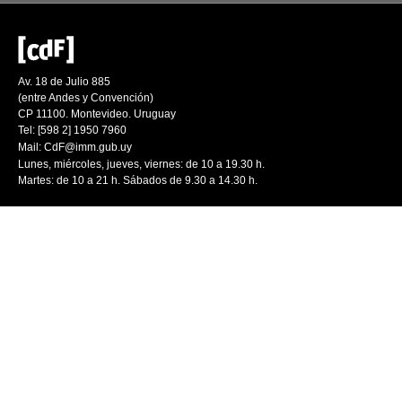
Av. 18 de Julio 885
(entre Andes y Convención)
CP 11100. Montevideo. Uruguay
Tel: [598 2] 1950 7960
Mail:
CdF@imm.gub.uy
Lunes, miércoles, jueves, viernes: de 10 a 19.30 h.
Martes: de 10 a 21 h. Sábados de 9.30 a 14.30 h.