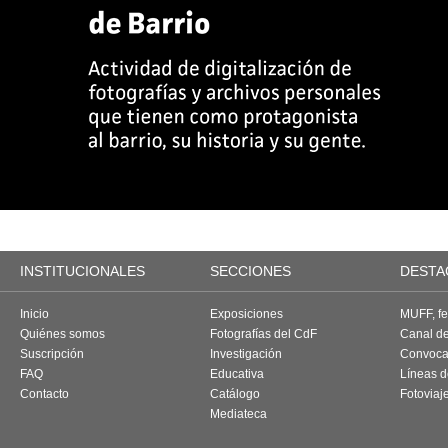
INSTITUCIONALES
SECCIONES
DESTA
Inicio
Exposiciones
MUFF, fes
Quiénes somos
Fotografías del CdF
Canal d
Suscripción
Investigación
Convoca
FAQ
Educativa
Líneas d
Contacto
Catálogo
Fotoviaj
Mediateca