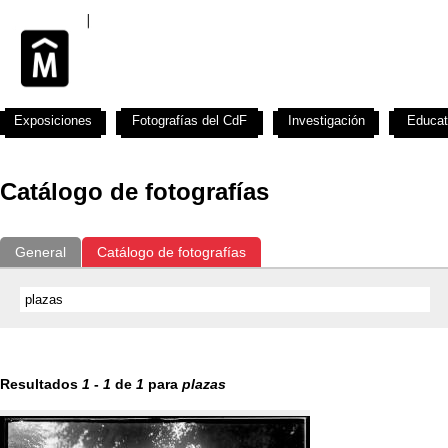
Exposiciones
Fotografías del CdF
Investigación
Educat
Catálogo de fotografías
General
Catálogo de fotografías
Resultados
1
-
1
de
1
para
plazas