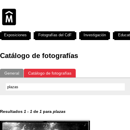
Exposiciones
Fotografías del CdF
Investigación
Educat
Catálogo de fotografías
General
Catálogo de fotografías
Resultados
1
-
1
de
1
para
plazas