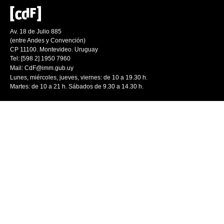
Av. 18 de Julio 885
(entre Andes y Convención)
CP 11100. Montevideo. Uruguay
Tel: [598 2] 1950 7960
Mail:
CdF@imm.gub.uy
Lunes, miércoles, jueves, viernes: de 10 a 19.30 h.
Martes: de 10 a 21 h. Sábados de 9.30 a 14.30 h.