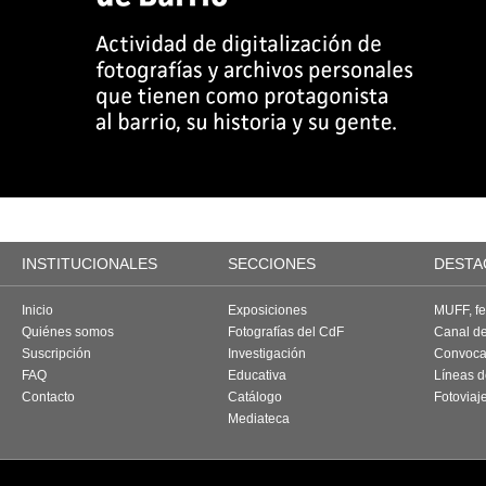
INSTITUCIONALES
SECCIONES
DESTA
Inicio
Exposiciones
MUFF, fes
Quiénes somos
Fotografías del CdF
Canal d
Suscripción
Investigación
Convoca
FAQ
Educativa
Líneas d
Contacto
Catálogo
Fotoviaj
Mediateca