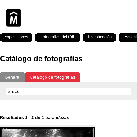
Exposiciones
Fotografías del CdF
Investigación
Educat
Catálogo de fotografías
General
Catálogo de fotografías
Resultados
1
-
1
de
1
para
plazas