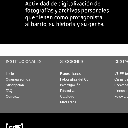
INSTITUCIONALES
SECCIONES
DESTA
Inicio
Exposiciones
MUFF, fes
Quiénes somos
Fotografías del CdF
Canal d
Suscripción
Investigación
Convoca
FAQ
Educativa
Líneas d
Contacto
Catálogo
Fotoviaj
Mediateca