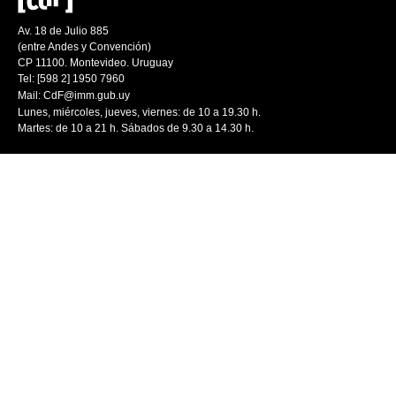
Av. 18 de Julio 885
(entre Andes y Convención)
CP 11100. Montevideo. Uruguay
Tel: [598 2] 1950 7960
Mail:
CdF@imm.gub.uy
Lunes, miércoles, jueves, viernes: de 10 a 19.30 h.
Martes: de 10 a 21 h. Sábados de 9.30 a 14.30 h.