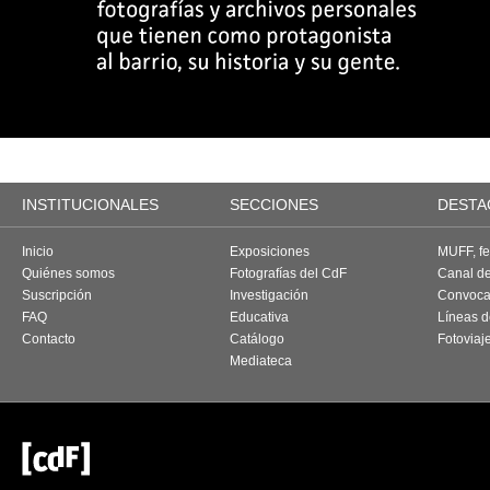
INSTITUCIONALES
SECCIONES
DESTA
Inicio
Exposiciones
MUFF, fes
Quiénes somos
Fotografías del CdF
Canal d
Suscripción
Investigación
Convoca
FAQ
Educativa
Líneas d
Contacto
Catálogo
Fotoviaj
Mediateca