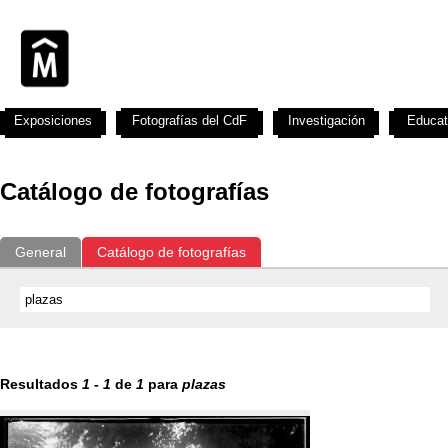
Exposiciones
Fotografías del CdF
Investigación
Educat
Catálogo de fotografías
General
Catálogo de fotografías
Resultados
1
-
1
de
1
para
plazas