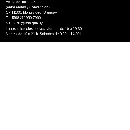
Av. 18 de Julio 885
(entre Andes y Convención)
CP 11100. Montevideo. Uruguay
Tel: [598 2] 1950 7960
Mail:
CdF@imm.gub.uy
Lunes, miércoles, jueves, viernes: de 10 a 19.30 h.
Martes: de 10 a 21 h. Sábados de 9.30 a 14.30 h.