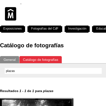
Exposiciones
Fotografías del CdF
Investigación
Educat
Catálogo de fotografías
General
Catálogo de fotografías
Resultados
1
-
1
de
1
para
plazas