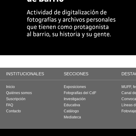
INSTITUCIONALES
SECCIONES
DESTA
Inicio
Exposiciones
MUFF, fes
Quiénes somos
Fotografías del CdF
Canal d
Suscripción
Investigación
Convoca
FAQ
Educativa
Líneas d
Contacto
Catálogo
Fotoviaj
Mediateca