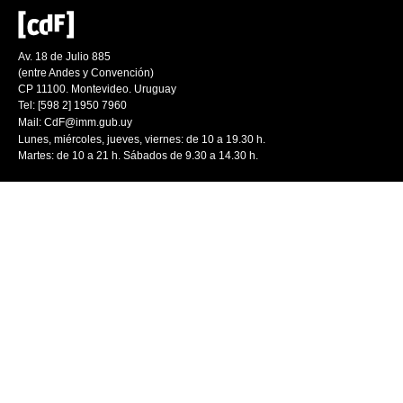
Av. 18 de Julio 885
(entre Andes y Convención)
CP 11100. Montevideo. Uruguay
Tel: [598 2] 1950 7960
Mail:
CdF@imm.gub.uy
Lunes, miércoles, jueves, viernes: de 10 a 19.30 h.
Martes: de 10 a 21 h. Sábados de 9.30 a 14.30 h.