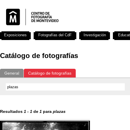
Exposiciones
Fotografías del CdF
Investigación
Educat
Catálogo de fotografías
General
Catálogo de fotografías
Resultados
1
-
1
de
1
para
plazas