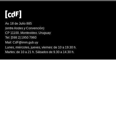
Av. 18 de Julio 885
(entre Andes y Convención)
CP 11100. Montevideo. Uruguay
Tel: [598 2] 1950 7960
Mail:
CdF@imm.gub.uy
Lunes, miércoles, jueves, viernes: de 10 a 19.30 h.
Martes: de 10 a 21 h. Sábados de 9.30 a 14.30 h.