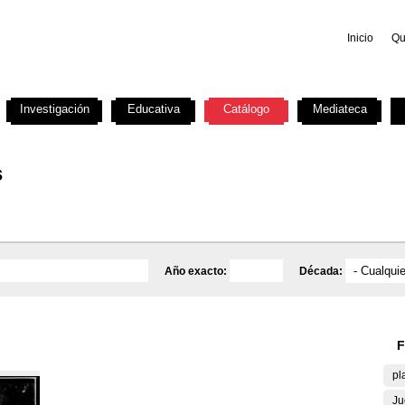
Inicio
Qu
Investigación
Educativa
Catálogo
Mediateca
s
Año exacto:
Década:
F
pl
Ju