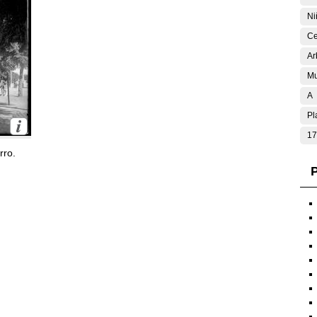
Ni
Ce
Ar
Mu
A
Pl
17
rro.
P