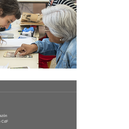
Razón
e CdF