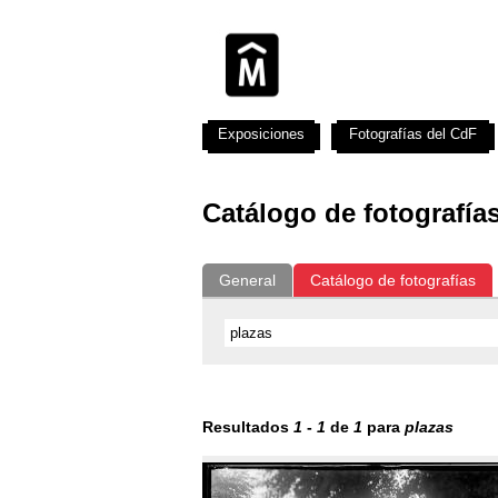
Exposiciones
Fotografías del CdF
Catálogo de fotografía
General
Catálogo de fotografías
Resultados
1
-
1
de
1
para
plazas