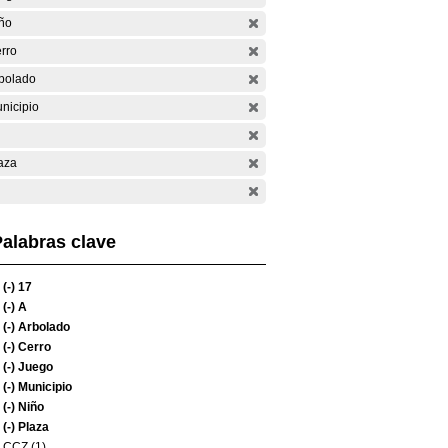
ño
rro
bolado
nicipio
aza
alabras clave
(-)
17
(-)
A
(-)
Arbolado
(-)
Cerro
(-)
Juego
(-)
Municipio
(-)
Niño
(-)
Plaza
CCZ (1)