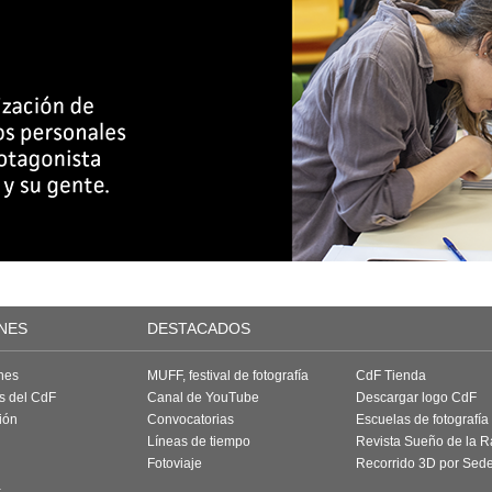
NES
DESTACADOS
nes
MUFF, festival de fotografía
CdF Tienda
as del CdF
Canal de YouTube
Descargar logo CdF
ión
Convocatorias
Escuelas de fotografía
Líneas de tiempo
Revista Sueño de la 
Fotoviaje
Recorrido 3D por Sed
a