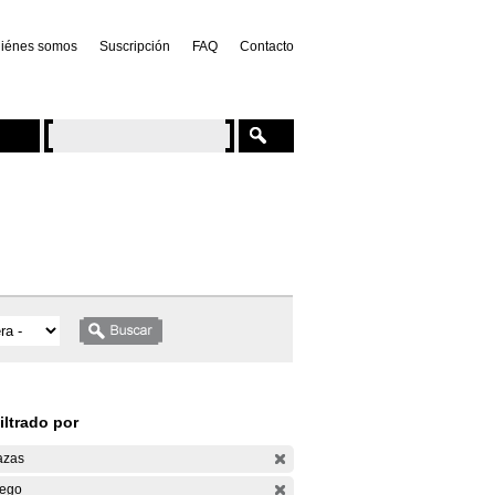
iénes somos
Suscripción
FAQ
Contacto
iltrado por
azas
ego