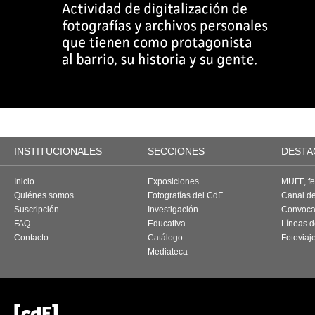
INSTITUCIONALES
SECCIONES
DESTA
Inicio
Exposiciones
MUFF, fes
Quiénes somos
Fotografías del CdF
Canal d
Suscripción
Investigación
Convoca
FAQ
Educativa
Líneas d
Contacto
Catálogo
Fotoviaj
Mediateca