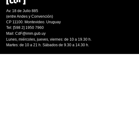
Av. 18 de Julio 885
(entre Andes y Convención)
CP 11100. Montevideo. Uruguay
Tel: [598 2] 1950 7960
Mail:
CdF@imm.gub.uy
Lunes, miércoles, jueves, viernes: de 10 a 19.30 h.
Martes: de 10 a 21 h. Sábados de 9.30 a 14.30 h.