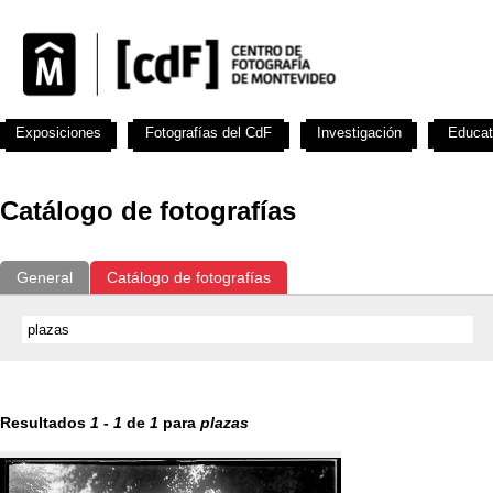
Exposiciones
Fotografías del CdF
Investigación
Educat
Catálogo de fotografías
General
Catálogo de fotografías
Resultados
1
-
1
de
1
para
plazas