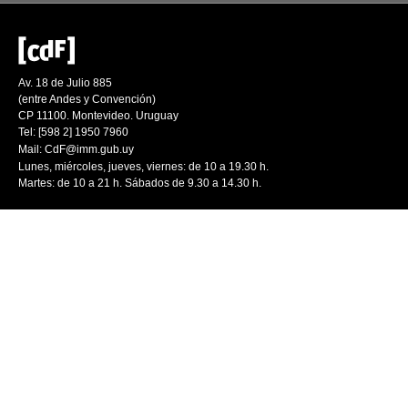
Av. 18 de Julio 885
(entre Andes y Convención)
CP 11100. Montevideo. Uruguay
Tel: [598 2] 1950 7960
Mail:
CdF@imm.gub.uy
Lunes, miércoles, jueves, viernes: de 10 a 19.30 h.
Martes: de 10 a 21 h. Sábados de 9.30 a 14.30 h.