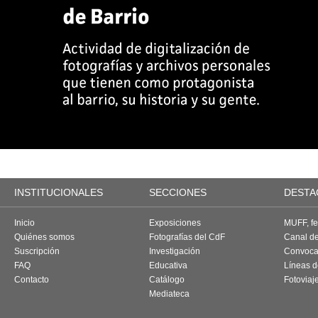
INSTITUCIONALES
SECCIONES
DESTA
Inicio
Exposiciones
MUFF, fes
Quiénes somos
Fotografías del CdF
Canal d
Suscripción
Investigación
Convoca
FAQ
Educativa
Líneas d
Contacto
Catálogo
Fotoviaj
Mediateca