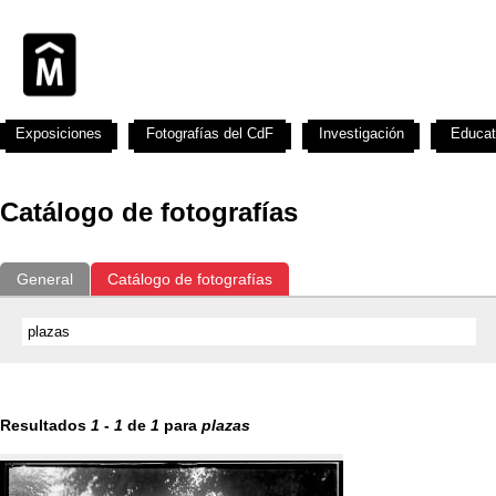
Exposiciones
Fotografías del CdF
Investigación
Educat
Catálogo de fotografías
General
Catálogo de fotografías
Resultados
1
-
1
de
1
para
plazas