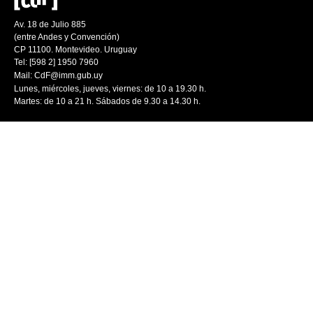
Av. 18 de Julio 885
(entre Andes y Convención)
CP 11100. Montevideo. Uruguay
Tel: [598 2] 1950 7960
Mail:
CdF@imm.gub.uy
Lunes, miércoles, jueves, viernes: de 10 a 19.30 h.
Martes: de 10 a 21 h. Sábados de 9.30 a 14.30 h.