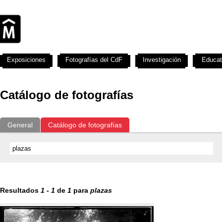
Exposiciones
Fotografías del CdF
Investigación
Educat
Catálogo de fotografías
General
Catálogo de fotografías
Resultados
1
-
1
de
1
para
plazas