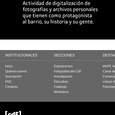
INSTITUCIONALES
SECCIONES
DESTA
Inicio
Exposiciones
MUFF, fes
Quiénes somos
Fotografías del CdF
Canal d
Suscripción
Investigación
Convoca
FAQ
Educativa
Líneas d
Contacto
Catálogo
Fotoviaj
Mediateca