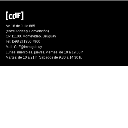
Av. 18 de Julio 885
(entre Andes y Convención)
CP 11100. Montevideo. Uruguay
Tel: [598 2] 1950 7960
Mail:
CdF@imm.gub.uy
Lunes, miércoles, jueves, viernes: de 10 a 19.30 h.
Martes: de 10 a 21 h. Sábados de 9.30 a 14.30 h.