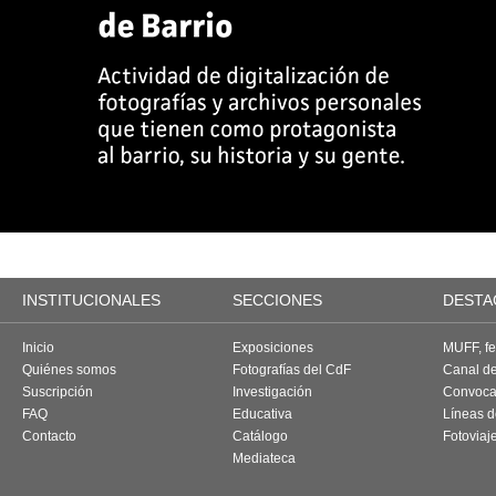
INSTITUCIONALES
SECCIONES
DESTA
Inicio
Exposiciones
MUFF, fes
Quiénes somos
Fotografías del CdF
Canal d
Suscripción
Investigación
Convoca
FAQ
Educativa
Líneas d
Contacto
Catálogo
Fotoviaj
Mediateca