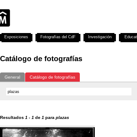
Exposiciones
Fotografías del CdF
Investigación
Educat
Catálogo de fotografías
General
Catálogo de fotografías
Resultados
1
-
1
de
1
para
plazas