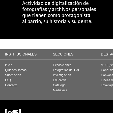
INSTITUCIONALES
SECCIONES
DESTA
Inicio
Exposiciones
MUFF, fes
Quiénes somos
Fotografías del CdF
Canal d
Suscripción
Investigación
Convoca
FAQ
Educativa
Líneas d
Contacto
Catálogo
Fotoviaj
Mediateca