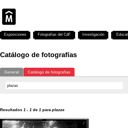
Exposiciones
Fotografías del CdF
Investigación
Educat
Catálogo de fotografías
General
Catálogo de fotografías
Resultados
1
-
1
de
1
para
plazas