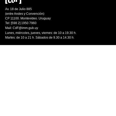
Av. 18 de Julio 885
(entre Andes y Convención)
CP 11100. Montevideo. Uruguay
Tel: [598 2] 1950 7960
Mail:
CdF@imm.gub.uy
Lunes, miércoles, jueves, viernes: de 10 a 19.30 h.
Martes: de 10 a 21 h. Sábados de 9.30 a 14.30 h.