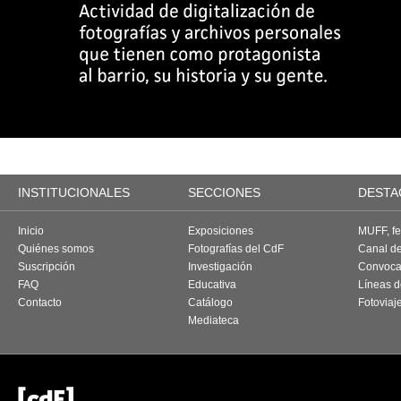
INSTITUCIONALES
SECCIONES
DESTA
Inicio
Exposiciones
MUFF, fes
Quiénes somos
Fotografías del CdF
Canal d
Suscripción
Investigación
Convoca
FAQ
Educativa
Líneas d
Contacto
Catálogo
Fotoviaj
Mediateca