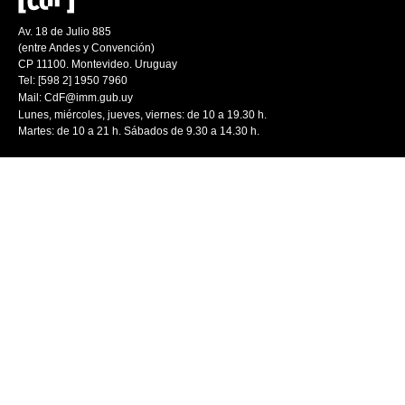
Av. 18 de Julio 885
(entre Andes y Convención)
CP 11100. Montevideo. Uruguay
Tel: [598 2] 1950 7960
Mail:
CdF@imm.gub.uy
Lunes, miércoles, jueves, viernes: de 10 a 19.30 h.
Martes: de 10 a 21 h. Sábados de 9.30 a 14.30 h.