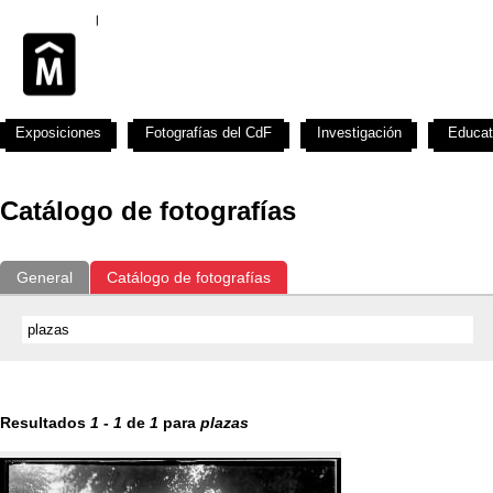
Exposiciones
Fotografías del CdF
Investigación
Educat
Catálogo de fotografías
General
Catálogo de fotografías
Resultados
1
-
1
de
1
para
plazas