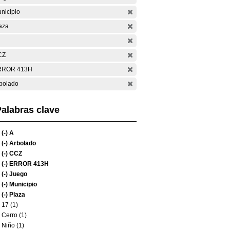
nicipio
aza
CZ
RROR 413H
bolado
alabras clave
(-)
A
(-)
Arbolado
(-)
CCZ
(-)
ERROR 413H
(-)
Juego
(-)
Municipio
(-)
Plaza
17 (1)
Cerro (1)
Niño (1)