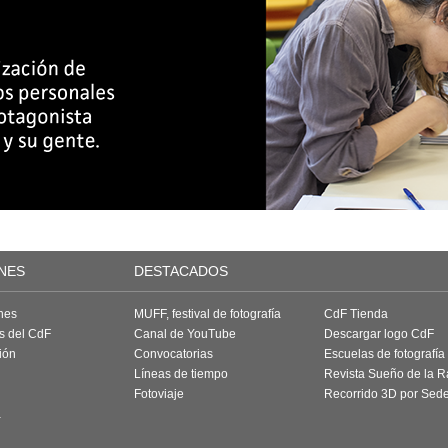
NES
DESTACADOS
nes
MUFF, festival de fotografía
CdF Tienda
as del CdF
Canal de YouTube
Descargar logo CdF
ión
Convocatorias
Escuelas de fotografía
Líneas de tiempo
Revista Sueño de la 
Fotoviaje
Recorrido 3D por Sed
a