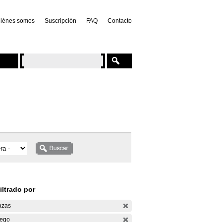
iénes somos
Suscripción
FAQ
Contacto
iltrado por
azas
ego