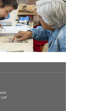
Razón
e CdF