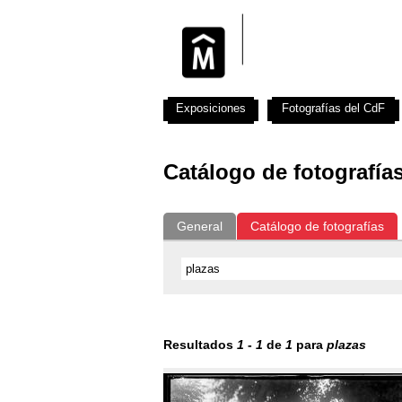
Exposiciones
Fotografías del CdF
Catálogo de fotografía
General
Catálogo de fotografías
Resultados
1
-
1
de
1
para
plazas