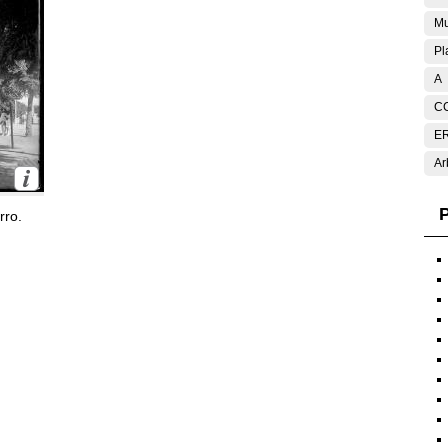
Mu
Pl
A
C
E
Ar
P
rro.