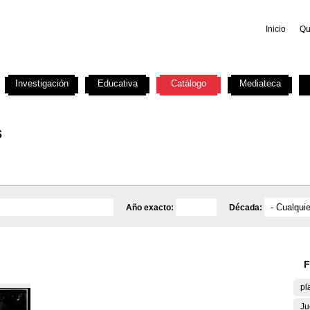
Inicio
Qu
Investigación
Educativa
Catálogo
Mediateca
s
Año exacto:
Década:
F
pl
Ju