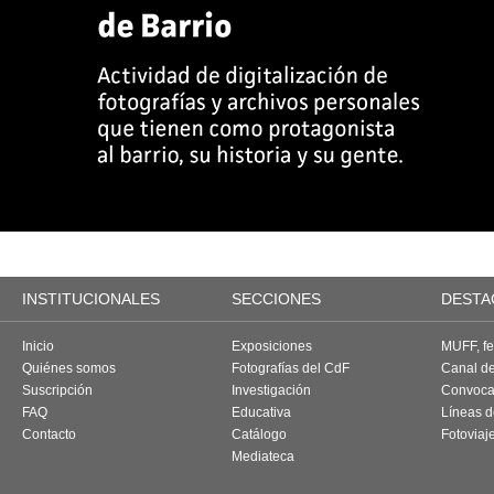
INSTITUCIONALES
SECCIONES
DESTA
Inicio
Exposiciones
MUFF, fes
Quiénes somos
Fotografías del CdF
Canal d
Suscripción
Investigación
Convoca
FAQ
Educativa
Líneas d
Contacto
Catálogo
Fotoviaj
Mediateca