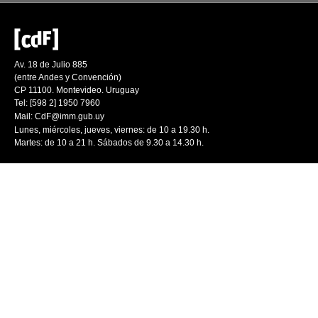
Av. 18 de Julio 885
(entre Andes y Convención)
CP 11100. Montevideo. Uruguay
Tel: [598 2] 1950 7960
Mail:
CdF@imm.gub.uy
Lunes, miércoles, jueves, viernes: de 10 a 19.30 h.
Martes: de 10 a 21 h. Sábados de 9.30 a 14.30 h.