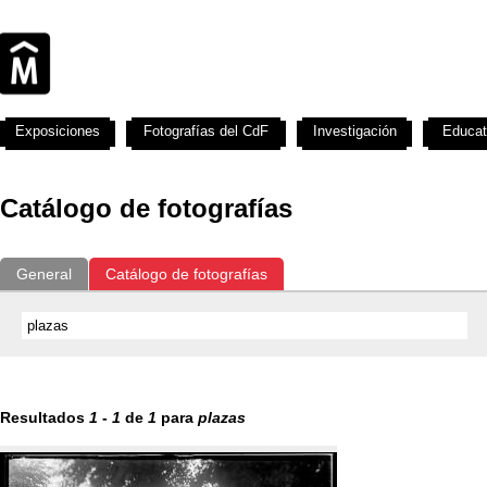
Exposiciones
Fotografías del CdF
Investigación
Educat
Catálogo de fotografías
General
Catálogo de fotografías
Resultados
1
-
1
de
1
para
plazas