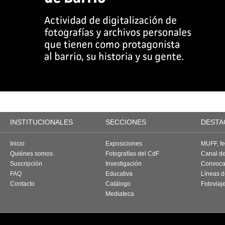
INSTITUCIONALES
SECCIONES
DESTA
Inicio
Exposiciones
MUFF, fes
Quiénes somos
Fotografías del CdF
Canal d
Suscripción
Investigación
Convoca
FAQ
Educativa
Líneas d
Contacto
Catálogo
Fotoviaj
Mediateca