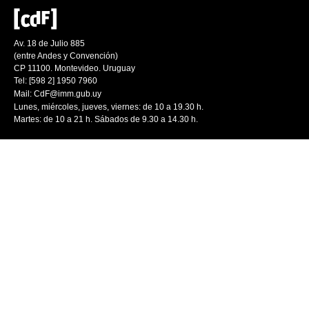
Av. 18 de Julio 885
(entre Andes y Convención)
CP 11100. Montevideo. Uruguay
Tel: [598 2] 1950 7960
Mail:
CdF@imm.gub.uy
Lunes, miércoles, jueves, viernes: de 10 a 19.30 h.
Martes: de 10 a 21 h. Sábados de 9.30 a 14.30 h.