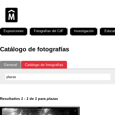
Exposiciones
Fotografías del CdF
Investigación
Educat
Catálogo de fotografías
General
Catálogo de fotografías
Resultados
1
-
1
de
1
para
plazas