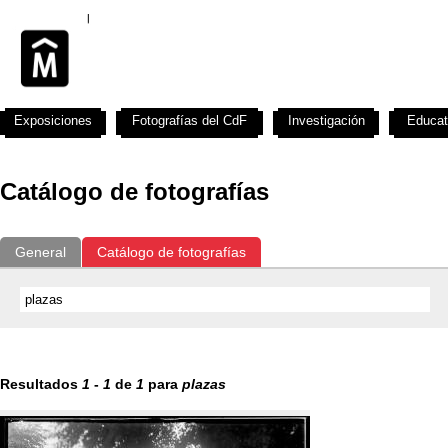
Exposiciones
Fotografías del CdF
Investigación
Educat
Catálogo de fotografías
General
Catálogo de fotografías
Resultados
1
-
1
de
1
para
plazas