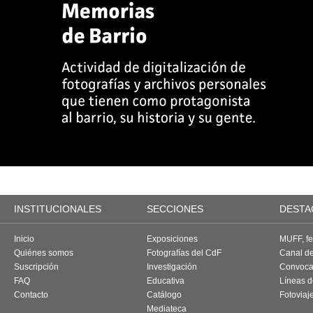
INSTITUCIONALES
SECCIONES
DESTA
Inicio
Exposiciones
MUFF, fes
Quiénes somos
Fotografías del CdF
Canal d
Suscripción
Investigación
Convoca
FAQ
Educativa
Líneas d
Contacto
Catálogo
Fotoviaj
Mediateca