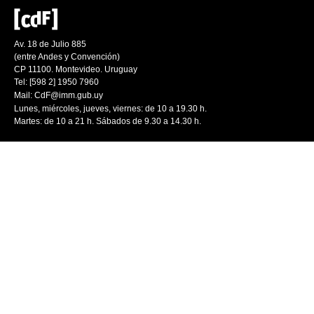
Av. 18 de Julio 885
(entre Andes y Convención)
CP 11100. Montevideo. Uruguay
Tel: [598 2] 1950 7960
Mail:
CdF@imm.gub.uy
Lunes, miércoles, jueves, viernes: de 10 a 19.30 h.
Martes: de 10 a 21 h. Sábados de 9.30 a 14.30 h.