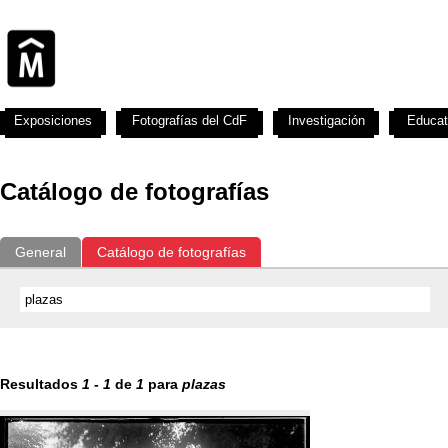
Exposiciones
Fotografías del CdF
Investigación
Educat
Catálogo de fotografías
General
Catálogo de fotografías
Resultados
1
-
1
de
1
para
plazas