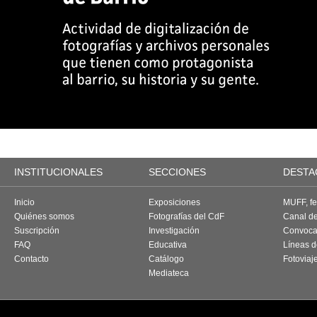
INSTITUCIONALES
SECCIONES
DESTA
Inicio
Exposiciones
MUFF, fes
Quiénes somos
Fotografías del CdF
Canal d
Suscripción
Investigación
Convoca
FAQ
Educativa
Líneas d
Contacto
Catálogo
Fotoviaj
Mediateca