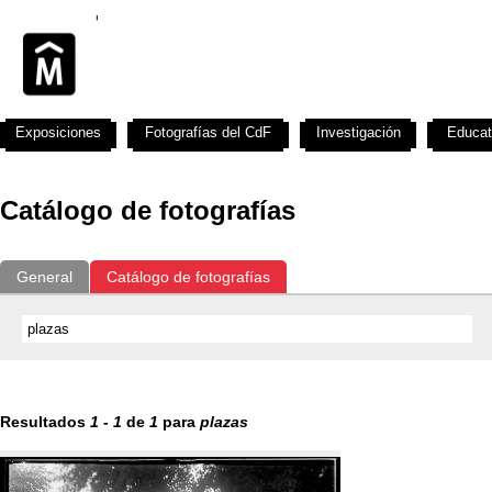
Exposiciones
Fotografías del CdF
Investigación
Educat
Catálogo de fotografías
General
Catálogo de fotografías
Resultados
1
-
1
de
1
para
plazas