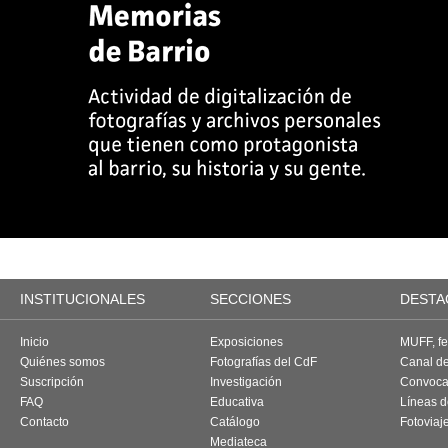
INSTITUCIONALES
SECCIONES
DESTA
Inicio
Exposiciones
MUFF, fes
Quiénes somos
Fotografías del CdF
Canal d
Suscripción
Investigación
Convoca
FAQ
Educativa
Líneas d
Contacto
Catálogo
Fotoviaj
Mediateca