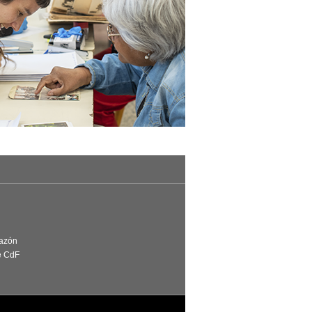
Razón
e CdF