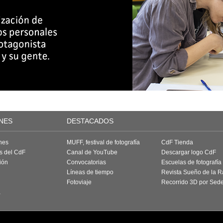
NES
DESTACADOS
nes
MUFF, festival de fotografía
CdF Tienda
as del CdF
Canal de YouTube
Descargar logo CdF
ión
Convocatorias
Escuelas de fotografía
Líneas de tiempo
Revista Sueño de la 
Fotoviaje
Recorrido 3D por Sed
a