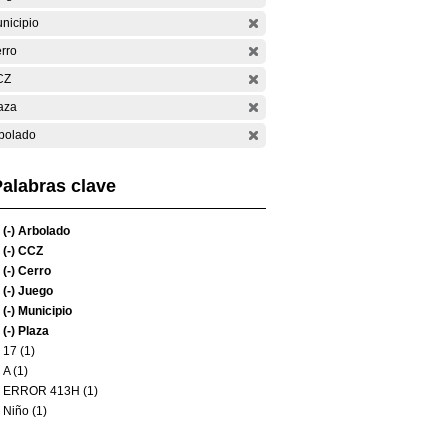
nicipio
rro
CZ
aza
bolado
alabras clave
(-)
Arbolado
(-)
CCZ
(-)
Cerro
(-)
Juego
(-)
Municipio
(-)
Plaza
17 (1)
A (1)
ERROR 413H (1)
Niño (1)