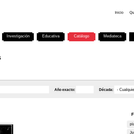
Inicio
Qu
Investigación
Educativa
Catálogo
Mediateca
s
Año exacto:
Década:
F
pl
Ju