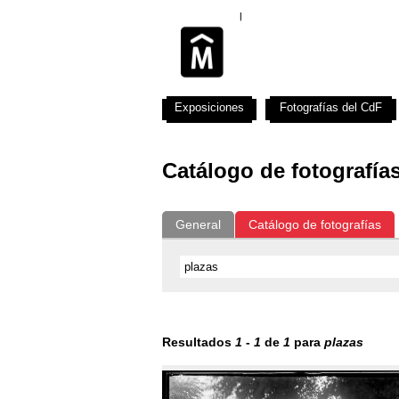
Exposiciones
Fotografías del CdF
Catálogo de fotografía
General
Catálogo de fotografías
Resultados
1
-
1
de
1
para
plazas