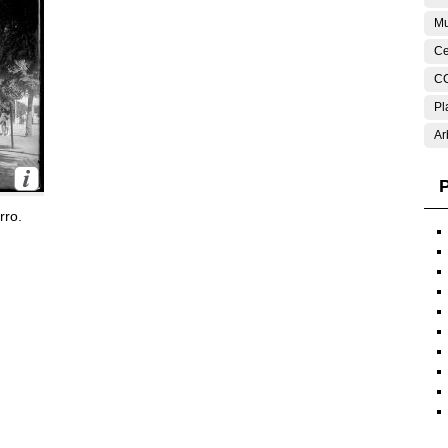
Mu
Ce
C
Pl
Ar
P
rro.