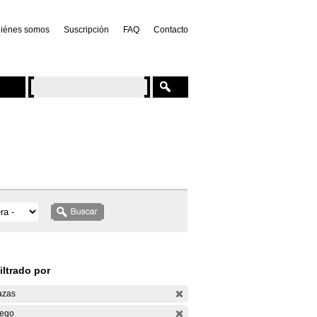
iénes somos
Suscripción
FAQ
Contacto
iltrado por
azas
ego