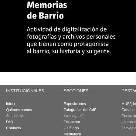
INSTITUCIONALES
SECCIONES
DESTA
Inicio
Exposiciones
MUFF, fes
Quiénes somos
Fotografías del CdF
Canal d
Suscripción
Investigación
Convoca
FAQ
Educativa
Líneas d
Contacto
Catálogo
Fotoviaj
Mediateca