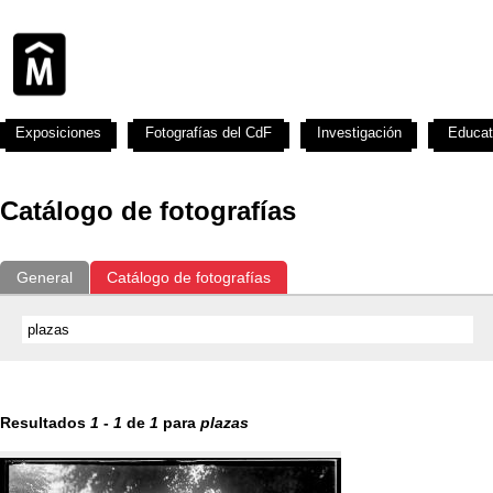
Exposiciones
Fotografías del CdF
Investigación
Educat
Catálogo de fotografías
General
Catálogo de fotografías
Resultados
1
-
1
de
1
para
plazas