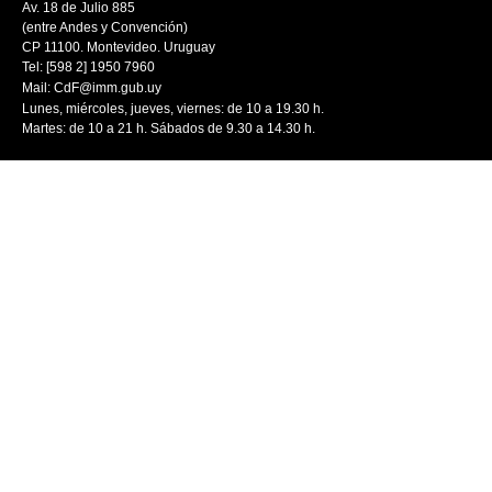
Av. 18 de Julio 885
(entre Andes y Convención)
CP 11100. Montevideo. Uruguay
Tel: [598 2] 1950 7960
Mail:
CdF@imm.gub.uy
Lunes, miércoles, jueves, viernes: de 10 a 19.30 h.
Martes: de 10 a 21 h. Sábados de 9.30 a 14.30 h.