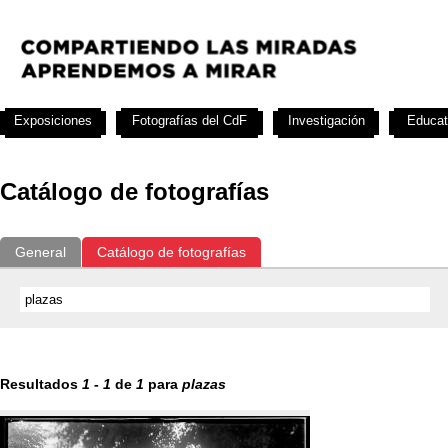
Exposiciones
Fotografías del CdF
Investigación
Educat
Catálogo de fotografías
General
Catálogo de fotografías
Resultados
1
-
1
de
1
para
plazas