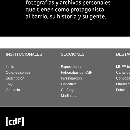
INSTITUCIONALES
SECCIONES
DESTA
Inicio
Exposiciones
MUFF, fes
Quiénes somos
Fotografías del CdF
Canal d
Suscripción
Investigación
Convoca
FAQ
Educativa
Líneas d
Contacto
Catálogo
Fotoviaj
Mediateca