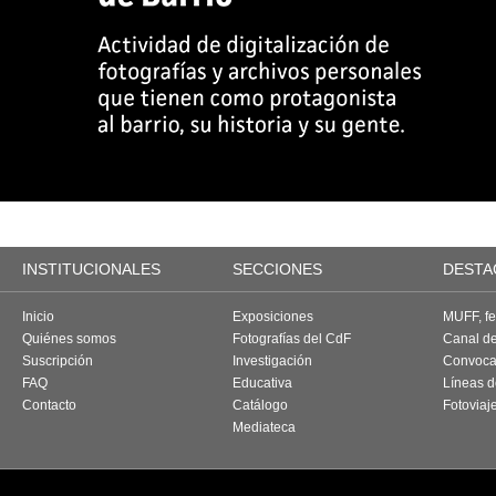
INSTITUCIONALES
SECCIONES
DESTA
Inicio
Exposiciones
MUFF, fes
Quiénes somos
Fotografías del CdF
Canal d
Suscripción
Investigación
Convoca
FAQ
Educativa
Líneas d
Contacto
Catálogo
Fotoviaj
Mediateca