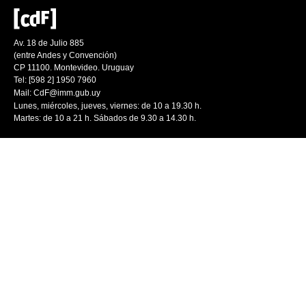
Av. 18 de Julio 885
(entre Andes y Convención)
CP 11100. Montevideo. Uruguay
Tel: [598 2] 1950 7960
Mail:
CdF@imm.gub.uy
Lunes, miércoles, jueves, viernes: de 10 a 19.30 h.
Martes: de 10 a 21 h. Sábados de 9.30 a 14.30 h.