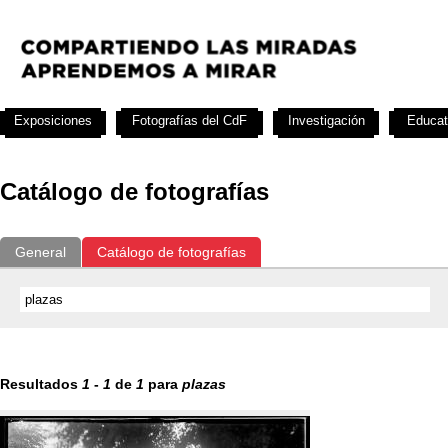
Exposiciones
Fotografías del CdF
Investigación
Educat
Catálogo de fotografías
General
Catálogo de fotografías
Resultados
1
-
1
de
1
para
plazas