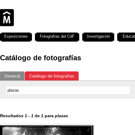
Exposiciones
Fotografías del CdF
Investigación
Educat
Catálogo de fotografías
General
Catálogo de fotografías
Resultados
1
-
1
de
1
para
plazas