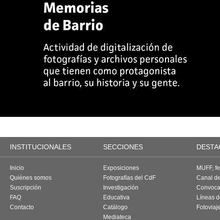
INSTITUCIONALES
SECCIONES
DESTA
Inicio
Exposiciones
MUFF, fes
Quiénes somos
Fotografías del CdF
Canal d
Suscripción
Investigación
Convoca
FAQ
Educativa
Líneas d
Contacto
Catálogo
Fotoviaj
Mediateca