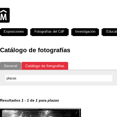
Exposiciones
Fotografías del CdF
Investigación
Educat
Catálogo de fotografías
General
Catálogo de fotografías
Resultados
1
-
1
de
1
para
plazas