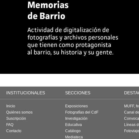
INSTITUCIONALES
SECCIONES
DESTA
Inicio
Exposiciones
MUFF, fes
Quiénes somos
Fotografías del CdF
Canal d
Suscripción
Investigación
Convoca
FAQ
Educativa
Líneas d
Contacto
Catálogo
Fotoviaj
Mediateca