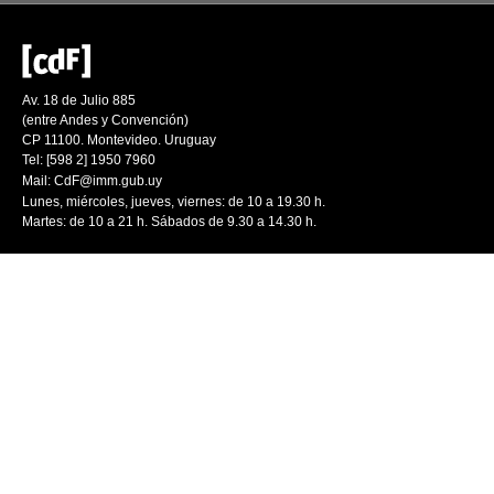
Av. 18 de Julio 885
(entre Andes y Convención)
CP 11100. Montevideo. Uruguay
Tel: [598 2] 1950 7960
Mail:
CdF@imm.gub.uy
Lunes, miércoles, jueves, viernes: de 10 a 19.30 h.
Martes: de 10 a 21 h. Sábados de 9.30 a 14.30 h.