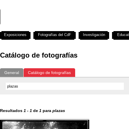
Exposiciones
Fotografías del CdF
Investigación
Educat
Catálogo de fotografías
General
Catálogo de fotografías
Resultados
1
-
1
de
1
para
plazas