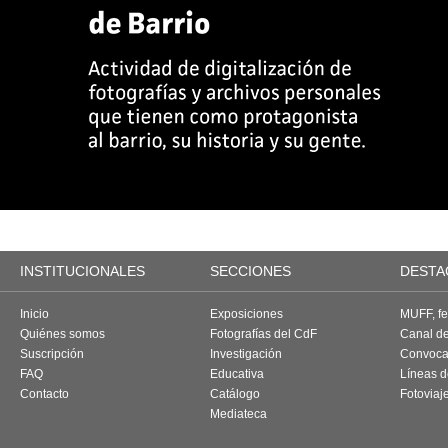
INSTITUCIONALES
SECCIONES
DESTA
Inicio
Exposiciones
MUFF, fes
Quiénes somos
Fotografías del CdF
Canal d
Suscripción
Investigación
Convoca
FAQ
Educativa
Líneas d
Contacto
Catálogo
Fotoviaj
Mediateca