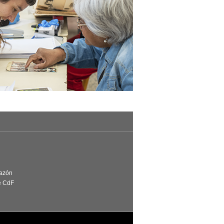
Razón
e CdF