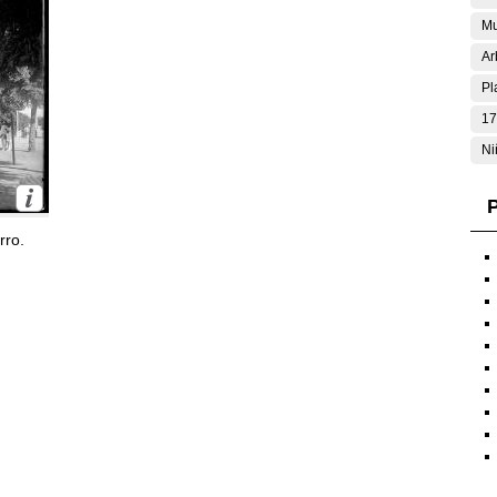
Mu
Ar
Pl
17
Ni
P
rro.