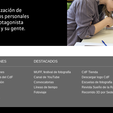
NES
DESTACADOS
nes
MUFF, festival de fotografía
CdF Tienda
as del CdF
Canal de YouTube
Descargar logo CdF
ión
Convocatorias
Escuelas de fotografía
Líneas de tiempo
Revista Sueño de la 
Fotoviaje
Recorrido 3D por Sed
a