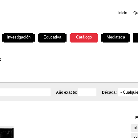
Inicio
Qu
Investigación
Educativa
Catálogo
Mediateca
s
Año exacto:
Década:
F
pl
Ju