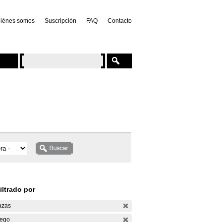
iénes somos
Suscripción
FAQ
Contacto
iltrado por
azas
ego