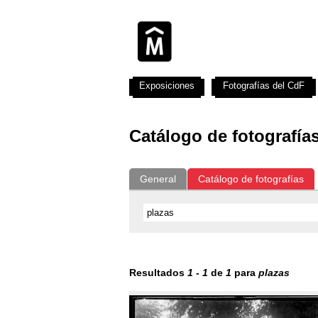
Exposiciones
Fotografías del CdF
Catálogo de fotografía
General
Catálogo de fotografías
Resultados
1
-
1
de
1
para
plazas