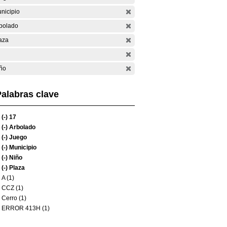
nicipio
bolado
aza
ño
alabras clave
(-)
17
(-)
Arbolado
(-)
Juego
(-)
Municipio
(-)
Niño
(-)
Plaza
A (1)
CCZ (1)
Cerro (1)
ERROR 413H (1)