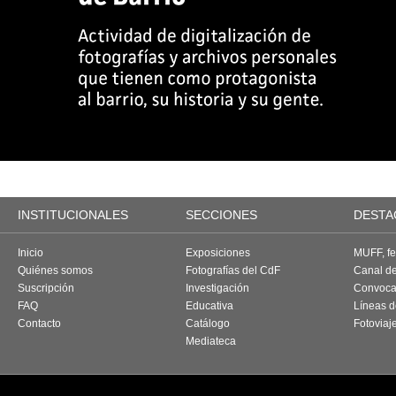
INSTITUCIONALES
SECCIONES
DESTA
Inicio
Exposiciones
MUFF, fes
Quiénes somos
Fotografías del CdF
Canal d
Suscripción
Investigación
Convoca
FAQ
Educativa
Líneas d
Contacto
Catálogo
Fotoviaj
Mediateca