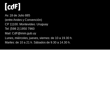
Av. 18 de Julio 885
(entre Andes y Convención)
CP 11100. Montevideo. Uruguay
Tel: [598 2] 1950 7960
Mail:
CdF@imm.gub.uy
Lunes, miércoles, jueves, viernes: de 10 a 19.30 h.
Martes: de 10 a 21 h. Sábados de 9.30 a 14.30 h.