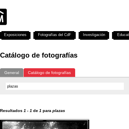
Exposiciones
Fotografías del CdF
Investigación
Educat
Catálogo de fotografías
General
Catálogo de fotografías
Resultados
1
-
1
de
1
para
plazas