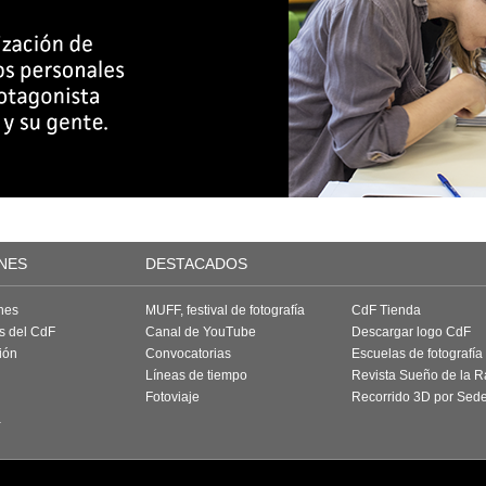
NES
DESTACADOS
nes
MUFF, festival de fotografía
CdF Tienda
as del CdF
Canal de YouTube
Descargar logo CdF
ión
Convocatorias
Escuelas de fotografía
Líneas de tiempo
Revista Sueño de la 
Fotoviaje
Recorrido 3D por Sed
a