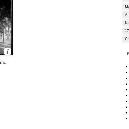
Mu
A
Ni
17
Ce
P
rro.