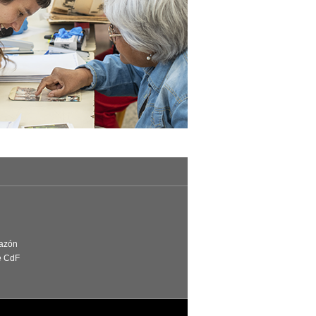
Razón
e CdF