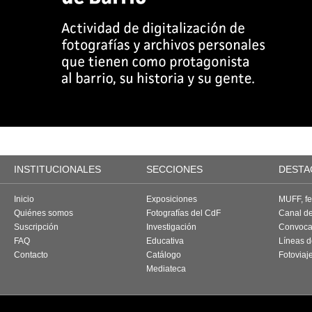
INSTITUCIONALES
SECCIONES
DESTA
Inicio
Exposiciones
MUFF, fes
Quiénes somos
Fotografías del CdF
Canal d
Suscripción
Investigación
Convoca
FAQ
Educativa
Líneas d
Contacto
Catálogo
Fotoviaj
Mediateca