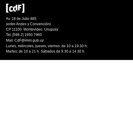
Av. 18 de Julio 885
(entre Andes y Convención)
CP 11100. Montevideo. Uruguay
Tel: [598 2] 1950 7960
Mail:
CdF@imm.gub.uy
Lunes, miércoles, jueves, viernes: de 10 a 19.30 h.
Martes: de 10 a 21 h. Sábados de 9.30 a 14.30 h.