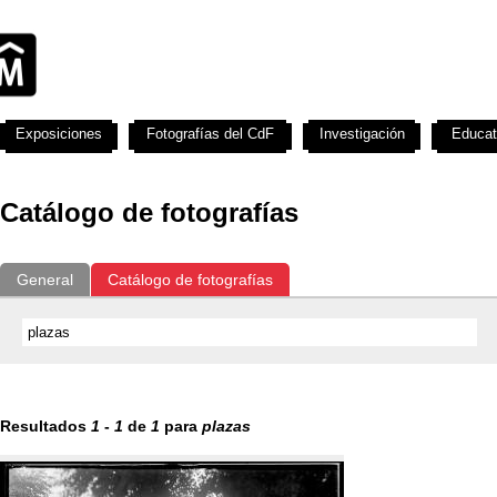
Exposiciones
Fotografías del CdF
Investigación
Educat
Catálogo de fotografías
General
Catálogo de fotografías
Resultados
1
-
1
de
1
para
plazas