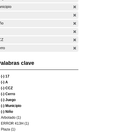
nicipio
ño
CZ
rro
alabras clave
(-)
17
(-)
A
(-)
CCZ
(-)
Cerro
(-)
Juego
(-)
Municipio
(-)
Niño
Arbolado (1)
ERROR 413H (1)
Plaza (1)