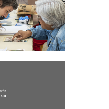
Razón
e CdF