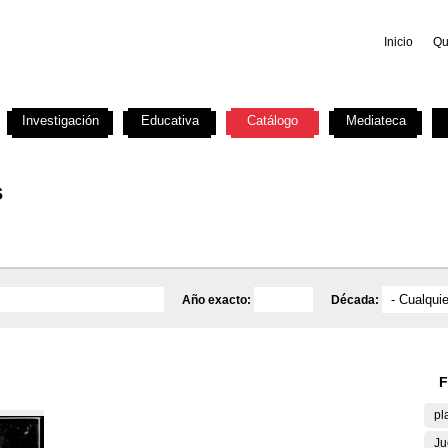
Inicio
Qu
Investigación
Educativa
Catálogo
Mediateca
s
Año exacto:
Década:
F
pl
Ju