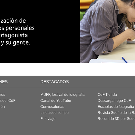
NES
DESTACADOS
nes
MUFF, festival de fotografía
CdF Tienda
as del CdF
Canal de YouTube
Descargar logo CdF
ión
Convocatorias
Escuelas de fotografía
Líneas de tiempo
Revista Sueño de la 
Fotoviaje
Recorrido 3D por Sed
a