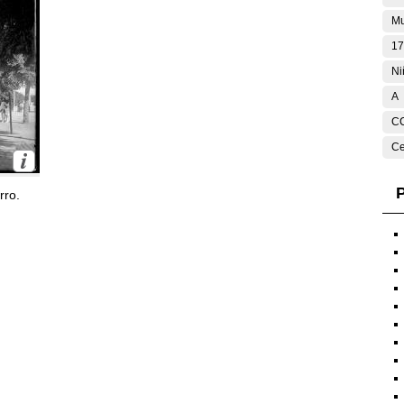
Mu
17
Ni
A
C
Ce
P
rro.