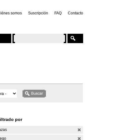
iénes somos
Suscripción
FAQ
Contacto
iltrado por
azas
ego