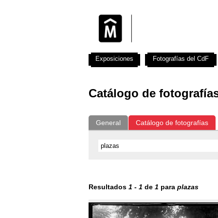
Exposiciones
Fotografías del CdF
Catálogo de fotografía
General
Catálogo de fotografías
Resultados
1
-
1
de
1
para
plazas