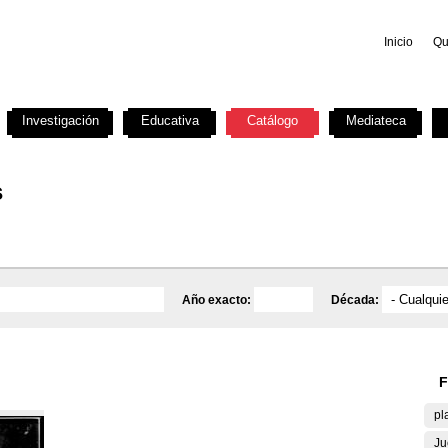
Inicio
Qu
Investigación
Educativa
Catálogo
Mediateca
s
Año exacto:
Década:
F
pl
Ju