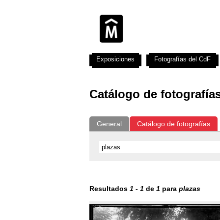
Exposiciones
Fotografías del CdF
Catálogo de fotografía
General
Catálogo de fotografías
Resultados
1
-
1
de
1
para
plazas