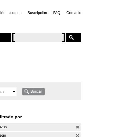
iénes somos
Suscripción
FAQ
Contacto
iltrado por
azas
ego