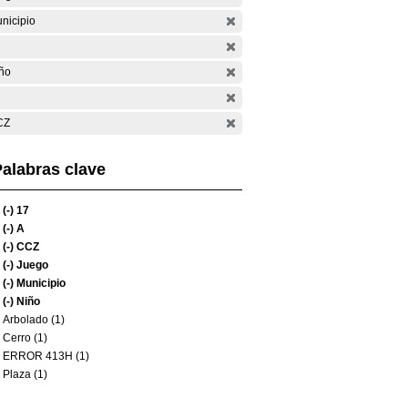
nicipio
ño
CZ
alabras clave
(-)
17
(-)
A
(-)
CCZ
(-)
Juego
(-)
Municipio
(-)
Niño
Arbolado (1)
Cerro (1)
ERROR 413H (1)
Plaza (1)