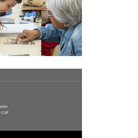
Razón
e CdF