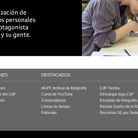
NES
DESTACADOS
nes
MUFF, festival de fotografía
CdF Tienda
as del CdF
Canal de YouTube
Descargar logo CdF
ión
Convocatorias
Escuelas de fotografía
Líneas de tiempo
Revista Sueño de la 
Fotoviaje
Recorrido 3D por Sed
a