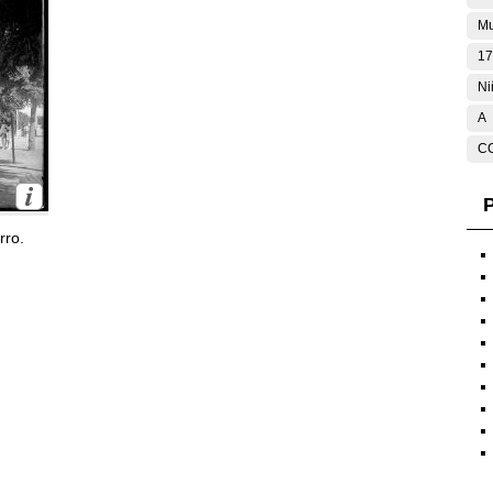
Mu
17
Ni
A
C
P
rro.