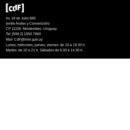
Av. 18 de Julio 885
(entre Andes y Convención)
CP 11100. Montevideo. Uruguay
Tel: [598 2] 1950 7960
Mail:
CdF@imm.gub.uy
Lunes, miércoles, jueves, viernes: de 10 a 19.30 h.
Martes: de 10 a 21 h. Sábados de 9.30 a 14.30 h.