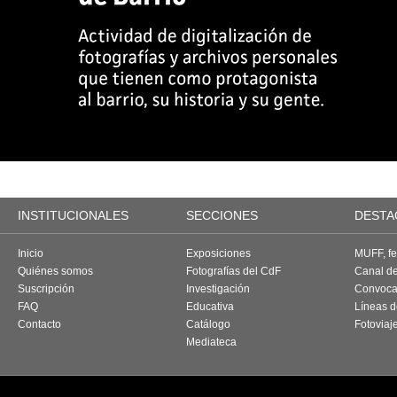
INSTITUCIONALES
SECCIONES
DESTA
Inicio
Exposiciones
MUFF, fes
Quiénes somos
Fotografías del CdF
Canal d
Suscripción
Investigación
Convoca
FAQ
Educativa
Líneas d
Contacto
Catálogo
Fotoviaj
Mediateca