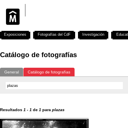
Exposiciones
Fotografías del CdF
Investigación
Educat
Catálogo de fotografías
General
Catálogo de fotografías
Resultados
1
-
1
de
1
para
plazas