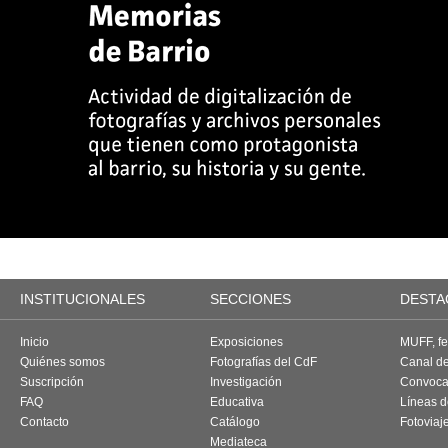
INSTITUCIONALES
SECCIONES
DESTA
Inicio
Exposiciones
MUFF, fes
Quiénes somos
Fotografías del CdF
Canal d
Suscripción
Investigación
Convoca
FAQ
Educativa
Líneas d
Contacto
Catálogo
Fotoviaj
Mediateca