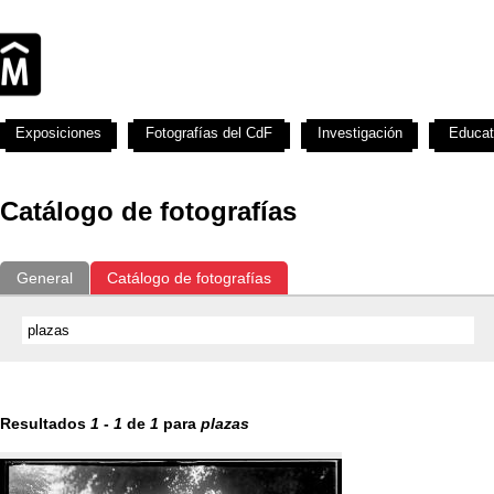
Exposiciones
Fotografías del CdF
Investigación
Educat
Catálogo de fotografías
General
Catálogo de fotografías
Resultados
1
-
1
de
1
para
plazas