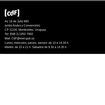
Av. 18 de Julio 885
(entre Andes y Convención)
CP 11100. Montevideo. Uruguay
Tel: [598 2] 1950 7960
Mail:
CdF@imm.gub.uy
Lunes, miércoles, jueves, viernes: de 10 a 19.30 h.
Martes: de 10 a 21 h. Sábados de 9.30 a 14.30 h.