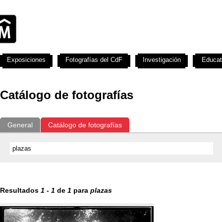
Exposiciones
Fotografías del CdF
Investigación
Educat
Catálogo de fotografías
General
Catálogo de fotografías
Resultados
1
-
1
de
1
para
plazas