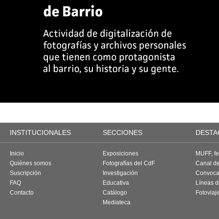
INSTITUCIONALES
SECCIONES
DESTA
Inicio
Exposiciones
MUFF, fes
Quiénes somos
Fotografías del CdF
Canal d
Suscripción
Investigación
Convoca
FAQ
Educativa
Líneas d
Contacto
Catálogo
Fotoviaj
Mediateca