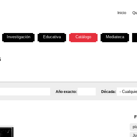
Inicio
Qu
Investigación
Educativa
Catálogo
Mediateca
s
Año exacto:
Década:
F
pl
Ju