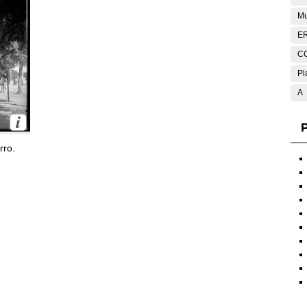
Mu
E
C
Pl
A
P
rro.