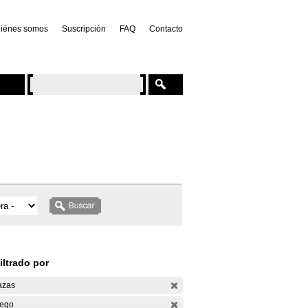
iénes somos
Suscripción
FAQ
Contacto
iltrado por
azas
ego