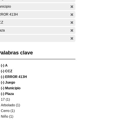
nicipio
RROR 413H
CZ
aza
alabras clave
(-)
A
(-)
CCZ
(-)
ERROR 413H
(-)
Juego
(-)
Municipio
(-)
Plaza
17 (1)
Arbolado (1)
Cerro (1)
Niño (1)