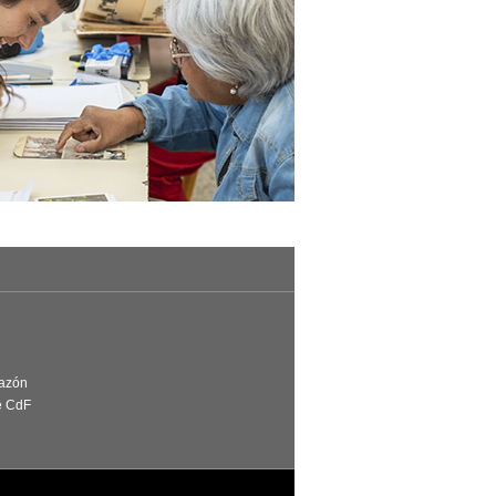
Razón
e CdF