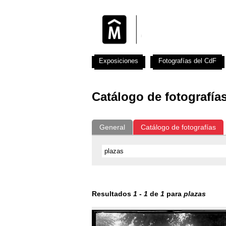
Exposiciones
Fotografías del CdF
Catálogo de fotografía
General
Catálogo de fotografías
Resultados
1
-
1
de
1
para
plazas