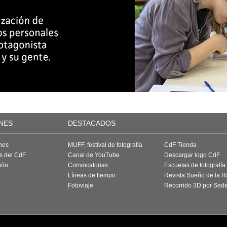
NES
DESTACADOS
nes
MUFF, festival de fotografía
CdF Tienda
as del CdF
Canal de YouTube
Descargar logo CdF
ión
Convocatorias
Escuelas de fotografía
Líneas de tiempo
Revista Sueño de la 
Fotoviaje
Recorrido 3D por Sed
a