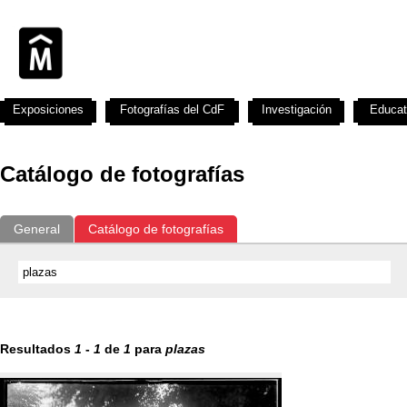
Exposiciones
Fotografías del CdF
Investigación
Educat
Catálogo de fotografías
General
Catálogo de fotografías
Resultados
1
-
1
de
1
para
plazas