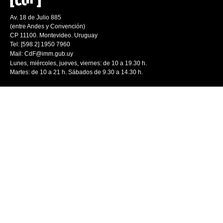
Av. 18 de Julio 885
(entre Andes y Convención)
CP 11100. Montevideo. Uruguay
Tel: [598 2] 1950 7960
Mail:
CdF@imm.gub.uy
Lunes, miércoles, jueves, viernes: de 10 a 19.30 h.
Martes: de 10 a 21 h. Sábados de 9.30 a 14.30 h.