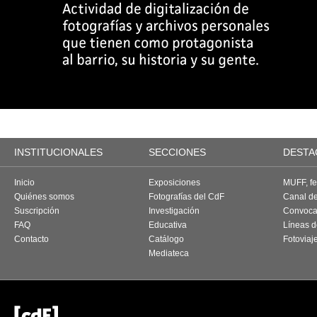
INSTITUCIONALES
SECCIONES
DESTA
Inicio
Exposiciones
MUFF, fes
Quiénes somos
Fotografías del CdF
Canal d
Suscripción
Investigación
Convoca
FAQ
Educativa
Líneas d
Contacto
Catálogo
Fotoviaj
Mediateca