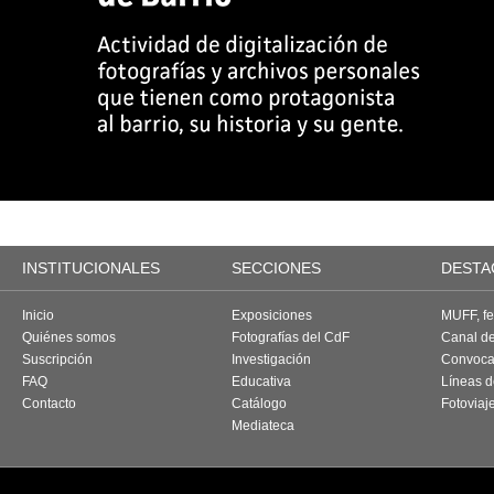
INSTITUCIONALES
SECCIONES
DESTA
Inicio
Exposiciones
MUFF, fes
Quiénes somos
Fotografías del CdF
Canal d
Suscripción
Investigación
Convoca
FAQ
Educativa
Líneas d
Contacto
Catálogo
Fotoviaj
Mediateca