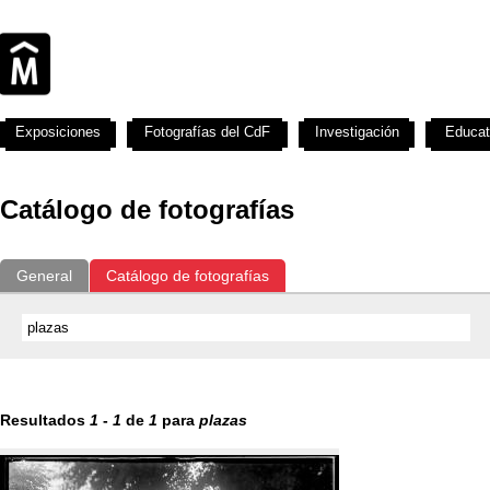
Exposiciones
Fotografías del CdF
Investigación
Educat
Catálogo de fotografías
General
Catálogo de fotografías
Resultados
1
-
1
de
1
para
plazas