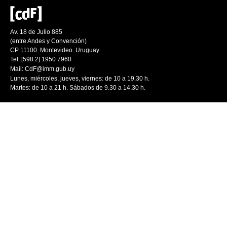
Av. 18 de Julio 885
(entre Andes y Convención)
CP 11100. Montevideo. Uruguay
Tel: [598 2] 1950 7960
Mail:
CdF@imm.gub.uy
Lunes, miércoles, jueves, viernes: de 10 a 19.30 h.
Martes: de 10 a 21 h. Sábados de 9.30 a 14.30 h.