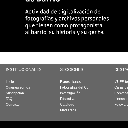
INSTITUCIONALES
SECCIONES
DESTA
Inicio
Exposiciones
MUFF, fes
Quiénes somos
Fotografías del CdF
Canal d
Suscripción
Investigación
Convoca
FAQ
Educativa
Líneas d
Contacto
Catálogo
Fotoviaj
Mediateca