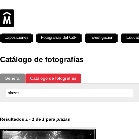
Exposiciones
Fotografías del CdF
Investigación
Educat
Catálogo de fotografías
General
Catálogo de fotografías
Resultados
1
-
1
de
1
para
plazas