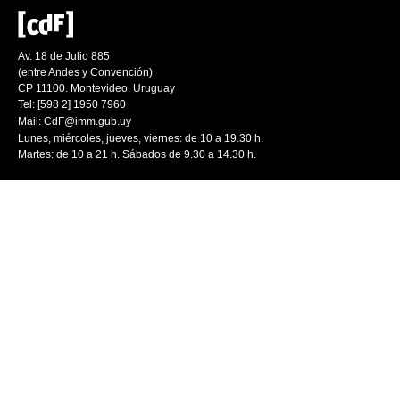
Av. 18 de Julio 885
(entre Andes y Convención)
CP 11100. Montevideo. Uruguay
Tel: [598 2] 1950 7960
Mail:
CdF@imm.gub.uy
Lunes, miércoles, jueves, viernes: de 10 a 19.30 h.
Martes: de 10 a 21 h. Sábados de 9.30 a 14.30 h.