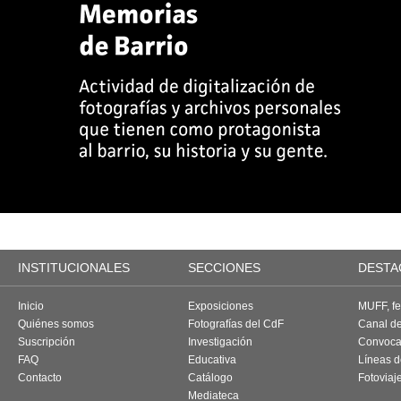
INSTITUCIONALES
SECCIONES
DESTA
Inicio
Exposiciones
MUFF, fes
Quiénes somos
Fotografías del CdF
Canal d
Suscripción
Investigación
Convoca
FAQ
Educativa
Líneas d
Contacto
Catálogo
Fotoviaj
Mediateca