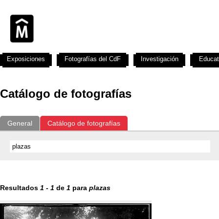
Exposiciones
Fotografías del CdF
Investigación
Educat
Catálogo de fotografías
General
Catálogo de fotografías
Resultados
1
-
1
de
1
para
plazas