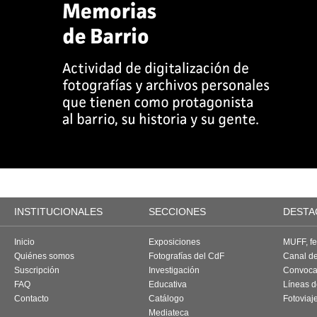
INSTITUCIONALES
SECCIONES
DESTA
Inicio
Exposiciones
MUFF, fes
Quiénes somos
Fotografías del CdF
Canal d
Suscripción
Investigación
Convoca
FAQ
Educativa
Líneas d
Contacto
Catálogo
Fotoviaj
Mediateca