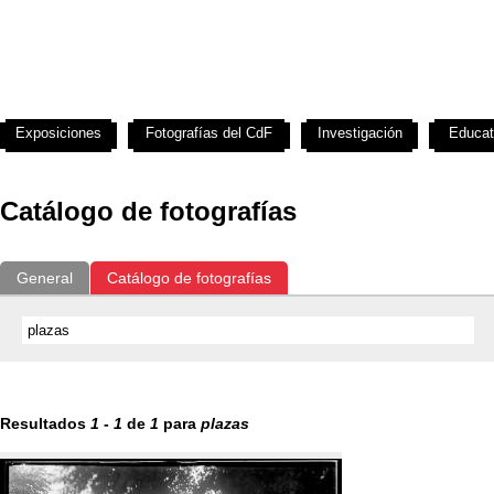
Exposiciones
Fotografías del CdF
Investigación
Educat
Catálogo de fotografías
General
Catálogo de fotografías
Resultados
1
-
1
de
1
para
plazas