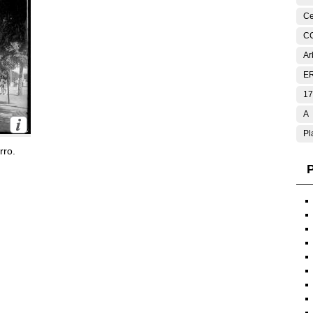
Ce
C
Ar
E
17
A
Pl
rro.
P