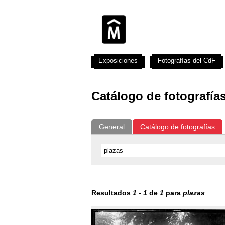
Exposiciones
Fotografías del CdF
Catálogo de fotografía
General
Catálogo de fotografías
Resultados
1
-
1
de
1
para
plazas