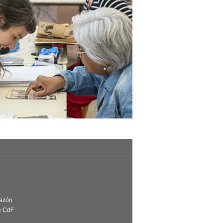
Razón
e CdF