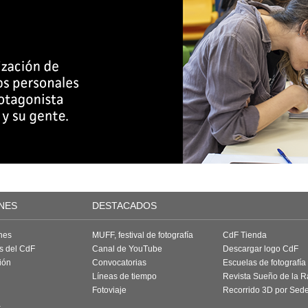
NES
DESTACADOS
nes
MUFF, festival de fotografía
CdF Tienda
as del CdF
Canal de YouTube
Descargar logo CdF
ión
Convocatorias
Escuelas de fotografía
Líneas de tiempo
Revista Sueño de la 
Fotoviaje
Recorrido 3D por Sed
a