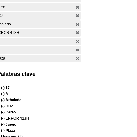
rro
CZ
bolado
RROR 413H
aza
alabras clave
(-)
17
(-)
A
(-)
Arbolado
(-)
CCZ
(-)
Cerro
(-)
ERROR 413H
(-)
Juego
(-)
Plaza
Municipio (1)