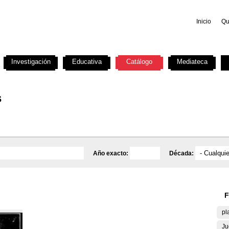
Inicio
Qu
Investigación
Educativa
Catálogo
Mediateca
s
Año exacto:
Década:
F
pl
Ju