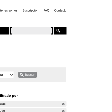
iénes somos
Suscripción
FAQ
Contacto
iltrado por
azas
ego