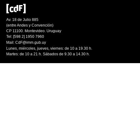
Av. 18 de Julio 885
(entre Andes y Convención)
CP 11100. Montevideo. Uruguay
Tel: [598 2] 1950 7960
Mail:
CdF@imm.gub.uy
Lunes, miércoles, jueves, viernes: de 10 a 19.30 h.
Martes: de 10 a 21 h. Sábados de 9.30 a 14.30 h.