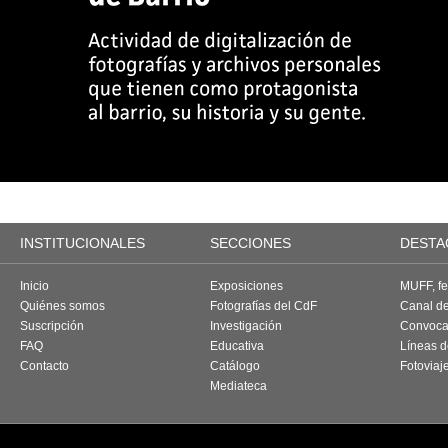
INSTITUCIONALES
SECCIONES
DESTA
Inicio
Exposiciones
MUFF, fes
Quiénes somos
Fotografías del CdF
Canal d
Suscripción
Investigación
Convoca
FAQ
Educativa
Líneas d
Contacto
Catálogo
Fotoviaj
Mediateca