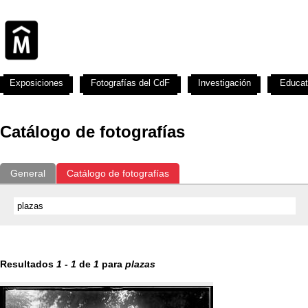
Exposiciones
Fotografías del CdF
Investigación
Educat
Catálogo de fotografías
General
Catálogo de fotografías
Resultados
1
-
1
de
1
para
plazas