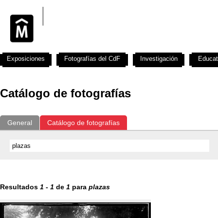
Exposiciones
Fotografías del CdF
Investigación
Educat
Catálogo de fotografías
General
Catálogo de fotografías
Resultados
1
-
1
de
1
para
plazas