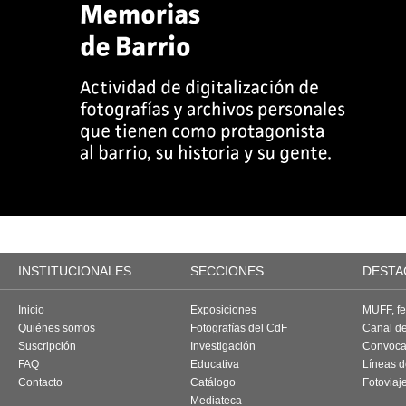
INSTITUCIONALES
SECCIONES
DESTA
Inicio
Exposiciones
MUFF, fes
Quiénes somos
Fotografías del CdF
Canal d
Suscripción
Investigación
Convoca
FAQ
Educativa
Líneas d
Contacto
Catálogo
Fotoviaj
Mediateca