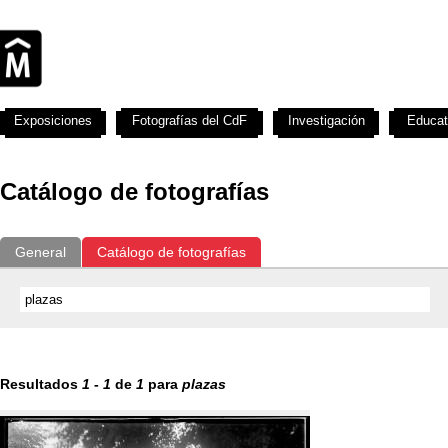
Exposiciones
Fotografías del CdF
Investigación
Educat
Catálogo de fotografías
General
Catálogo de fotografías
Resultados
1
-
1
de
1
para
plazas