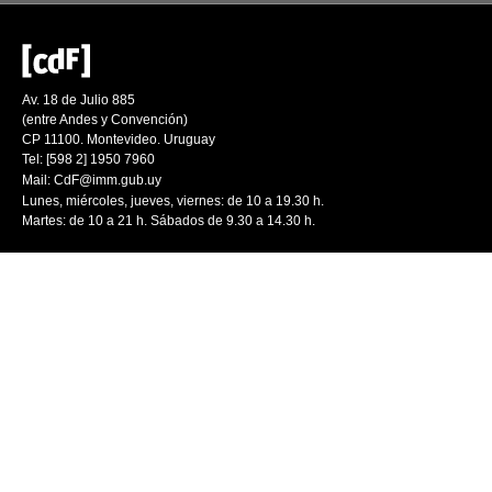
Av. 18 de Julio 885
(entre Andes y Convención)
CP 11100. Montevideo. Uruguay
Tel: [598 2] 1950 7960
Mail:
CdF@imm.gub.uy
Lunes, miércoles, jueves, viernes: de 10 a 19.30 h.
Martes: de 10 a 21 h. Sábados de 9.30 a 14.30 h.