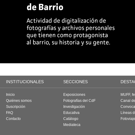
INSTITUCIONALES
SECCIONES
DESTA
Inicio
Exposiciones
MUFF, fes
Quiénes somos
Fotografías del CdF
Canal d
Suscripción
Investigación
Convoca
FAQ
Educativa
Líneas d
Contacto
Catálogo
Fotoviaj
Mediateca