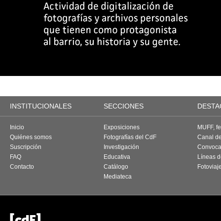
INSTITUCIONALES
SECCIONES
DESTA
Inicio
Exposiciones
MUFF, fes
Quiénes somos
Fotografías del CdF
Canal d
Suscripción
Investigación
Convoca
FAQ
Educativa
Líneas d
Contacto
Catálogo
Fotoviaj
Mediateca