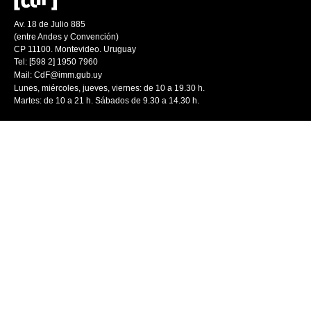
Av. 18 de Julio 885
(entre Andes y Convención)
CP 11100. Montevideo. Uruguay
Tel: [598 2] 1950 7960
Mail:
CdF@imm.gub.uy
Lunes, miércoles, jueves, viernes: de 10 a 19.30 h.
Martes: de 10 a 21 h. Sábados de 9.30 a 14.30 h.