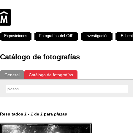
Exposiciones
Fotografías del CdF
Investigación
Educat
Catálogo de fotografías
General
Catálogo de fotografías
Resultados
1
-
1
de
1
para
plazas