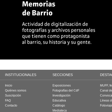
INSTITUCIONALES
SECCIONES
DESTA
Inicio
Exposiciones
MUFF, fes
Quiénes somos
Fotografías del CdF
Canal d
Suscripción
Investigación
Convoca
FAQ
Educativa
Líneas d
Contacto
Catálogo
Fotoviaj
Mediateca