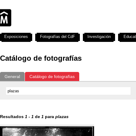
Exposiciones
Fotografías del CdF
Investigación
Educat
Catálogo de fotografías
General
Catálogo de fotografías
Resultados
1
-
1
de
1
para
plazas