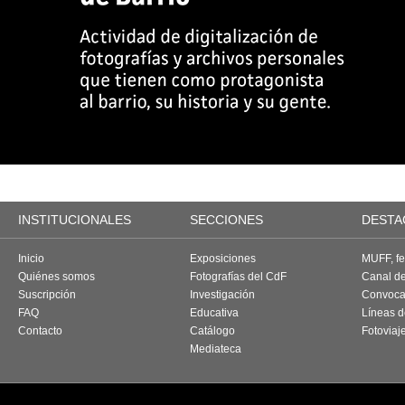
INSTITUCIONALES
SECCIONES
DESTA
Inicio
Exposiciones
MUFF, fes
Quiénes somos
Fotografías del CdF
Canal d
Suscripción
Investigación
Convoca
FAQ
Educativa
Líneas d
Contacto
Catálogo
Fotoviaj
Mediateca