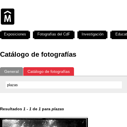
Exposiciones
Fotografías del CdF
Investigación
Educat
Catálogo de fotografías
General
Catálogo de fotografías
Resultados
1
-
1
de
1
para
plazas