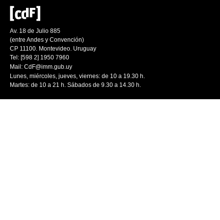
Av. 18 de Julio 885
(entre Andes y Convención)
CP 11100. Montevideo. Uruguay
Tel: [598 2] 1950 7960
Mail:
CdF@imm.gub.uy
Lunes, miércoles, jueves, viernes: de 10 a 19.30 h.
Martes: de 10 a 21 h. Sábados de 9.30 a 14.30 h.