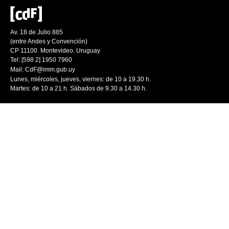
Av. 18 de Julio 885
(entre Andes y Convención)
CP 11100. Montevideo. Uruguay
Tel: [598 2] 1950 7960
Mail:
CdF@imm.gub.uy
Lunes, miércoles, jueves, viernes: de 10 a 19.30 h.
Martes: de 10 a 21 h. Sábados de 9.30 a 14.30 h.