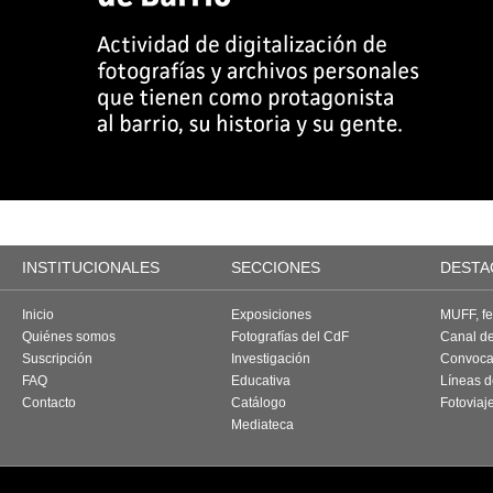
INSTITUCIONALES
SECCIONES
DESTA
Inicio
Exposiciones
MUFF, fes
Quiénes somos
Fotografías del CdF
Canal d
Suscripción
Investigación
Convoca
FAQ
Educativa
Líneas d
Contacto
Catálogo
Fotoviaj
Mediateca