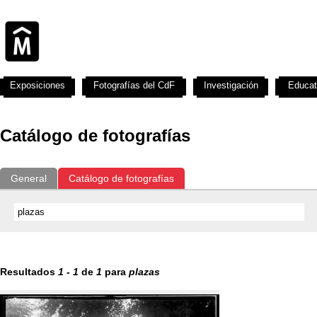
Exposiciones
Fotografías del CdF
Investigación
Educat
Catálogo de fotografías
General
Catálogo de fotografías
Resultados
1
-
1
de
1
para
plazas