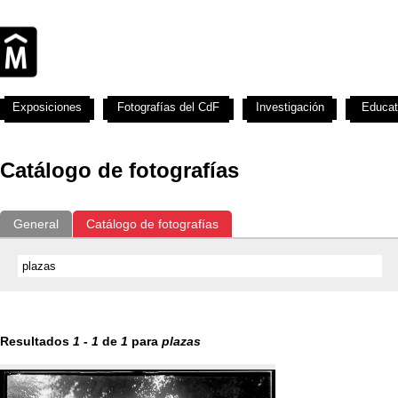
Exposiciones
Fotografías del CdF
Investigación
Educat
Catálogo de fotografías
General
Catálogo de fotografías
Resultados
1
-
1
de
1
para
plazas