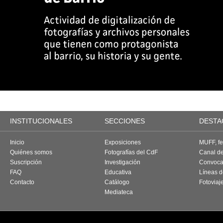
INSTITUCIONALES
SECCIONES
DESTA
Inicio
Exposiciones
MUFF, fes
Quiénes somos
Fotografías del CdF
Canal d
Suscripción
Investigación
Convoca
FAQ
Educativa
Líneas d
Contacto
Catálogo
Fotoviaj
Mediateca