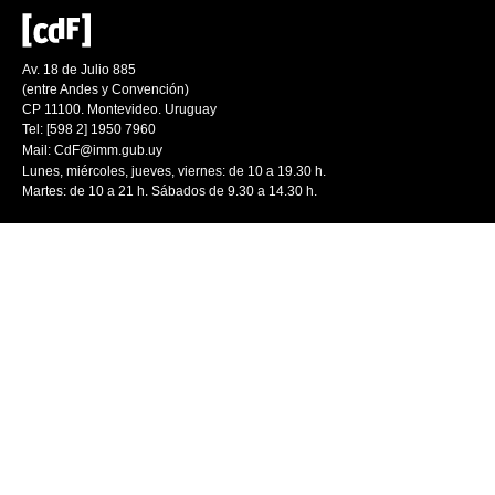
Av. 18 de Julio 885
(entre Andes y Convención)
CP 11100. Montevideo. Uruguay
Tel: [598 2] 1950 7960
Mail:
CdF@imm.gub.uy
Lunes, miércoles, jueves, viernes: de 10 a 19.30 h.
Martes: de 10 a 21 h. Sábados de 9.30 a 14.30 h.